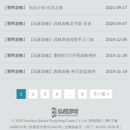
【
资料攻略
】
玩法介绍-化宗之路
2021-09-17
【
资料攻略
】
【玩家攻略】武林攻略文字版-苍龙
2020-04-07
【
资料攻略
】
【玩家攻略】武林英雄传新手入门攻略-逍遥仙君
2019-12-06
【
资料攻略
】
【玩家攻略】重制区7日开局攻略增补版-专治**
2019-11-29
【
资料攻略
】
【玩家攻略】跑商攻略-斧王尉迟德华
2019-11-19
1
2
3
4
…
6
下一页 >
© 2026 Shenzhen Qianhai Hongcheng Games Co.,Ltd
|
联络我们
|
粤ICP备
14088516号
|
软著登字第1024405号
|
文网游备字〔2017〕M-RPG 0656 号
|