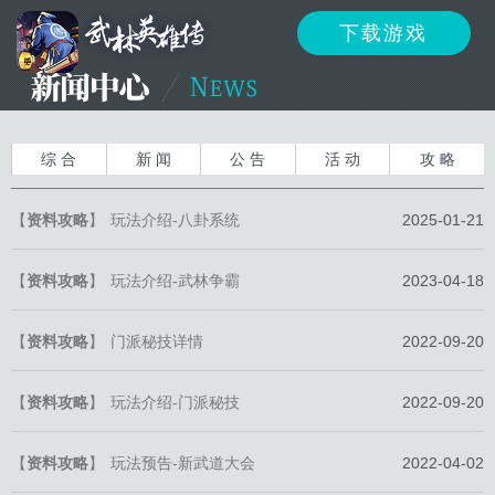
下载游戏
资讯
公告
新闻
综 合
新 闻
公 告
活 动
攻 略
【
资料攻略
】
玩法介绍-八卦系统
2025-01-21
活动
资料
攻略
【
资料攻略
】
玩法介绍-武林争霸
2023-04-18
【
资料攻略
】
门派秘技详情
2022-09-20
反馈
下载
客服
【
资料攻略
】
玩法介绍-门派秘技
2022-09-20
【
资料攻略
】
玩法预告-新武道大会
2022-04-02