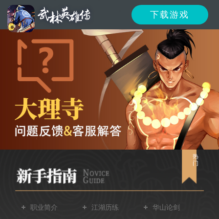
下载游戏
资讯
公告
新闻
活动
资料
攻略
反馈
下载
客服
热
门
职业简介
江湖历练
华山论剑