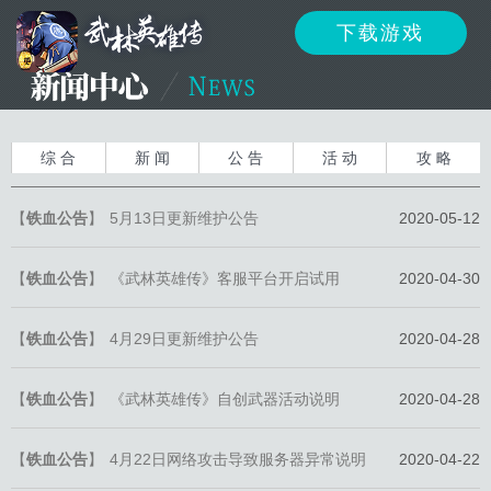
下载游戏
资讯
公告
新闻
综 合
新 闻
公 告
活 动
攻 略
【
铁血公告
】
5月13日更新维护公告
2020-05-12
活动
资料
攻略
【
铁血公告
】
《武林英雄传》客服平台开启试用
2020-04-30
【
铁血公告
】
4月29日更新维护公告
2020-04-28
反馈
下载
客服
【
铁血公告
】
《武林英雄传》自创武器活动说明
2020-04-28
【
铁血公告
】
4月22日网络攻击导致服务器异常说明
2020-04-22