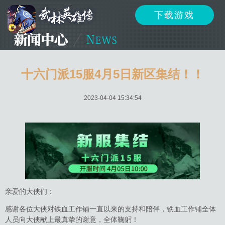
下载游戏
资讯
公告
新闻
十六门派15服4月5日新区集结！！
2023-04-04 15:34:54
活动
资料
攻略
反馈
下载
客服
亲爱的大侠们：
感谢各位大侠对铁血工作铺一直以来的支持和陪伴，铁血工作铺全体
人员向大侠献上最真挚的谢意，全体鞠躬！