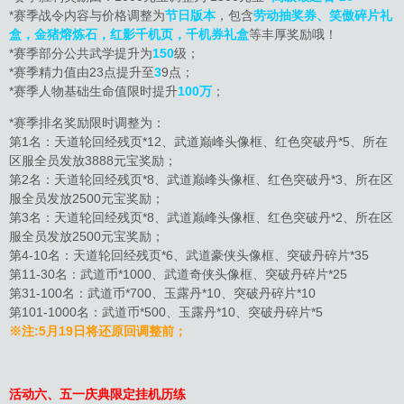
*赛季战令内容与价格调整为
节日版本
，包含
劳动抽奖券、笑傲碎片礼
盒，金猪熔炼石，红影千机页，千机券礼盒
等丰厚奖励哦！
*赛季部分公共武学提升为
150
级；
*赛季精力值由23点提升至
3
9点；
*赛季人物基础生命值限时提升
100万
；
*赛季排名奖励限时调整为：
第1名：天道轮回经残页*12、武道巅峰头像框、红色突破丹*5、所在
区服全员发放3888元宝奖励；
第2名：天道轮回经残页*8、武道巅峰头像框、红色突破丹*3、所在区
服全员发放2500元宝奖励；
第3名：天道轮回经残页*8、武道巅峰头像框、红色突破丹*2、所在区
服全员发放2500元宝奖励；
第4-10名：天道轮回经残页*6、武道豪侠头像框、突破丹碎片*35
第11-30名：武道币*1000、武道奇侠头像框、突破丹碎片*25
第31-100名：武道币*700、玉露丹*10、突破丹碎片*10
第101-1000名：武道币*500、玉露丹*10、突破丹碎片*5
※注:5月19日将还原回调整前；
活动六、五一庆典限定挂机历练