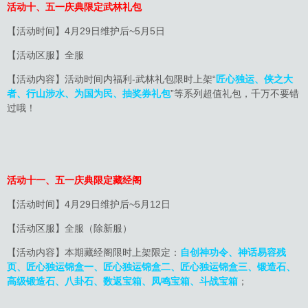
活动十、五一庆典限定武林礼包
【活动时间】4月29日维护后~5月5日
【活动区服】全服
【活动内容】活动时间内福利-武林礼包限时上架“
匠心独运、侠之大
者、行山涉水、为国为民、抽奖券礼包
”等系列超值礼包，千万不要错
过哦！
活动十一、五一庆典限定藏经阁
【活动时间】4月29日维护后~5月12日
【活动区服】全服（除新服）
【活动内容】本期藏经阁限时上架限定：
自创神功令、神话易容残
页、匠心独运锦盒
一、
匠心独运锦盒
二、
匠心独运锦盒三
、
锻造石、
高级锻造石、八卦石、数返宝箱、凤鸣宝箱、斗战宝箱
；