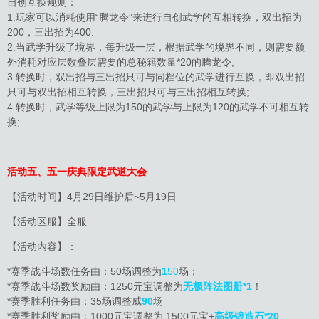
自创互换规则：
1.玩家可以消耗使用“腾龙令”来进行自创武学的互相转换，双出招为
200，三出招为400:
2.当武学升级了境界，每升级一层，根据武学的境界不同，则需要额
外消耗对应层数叠层需要的总秘籍数量*20的腾龙令;
3.转换时，双出招与三出招只可与同档位的武学进行互换，即双出招
只可与双出招相互转换，三出招只可与三出招相互转换;
4.转换时，武学等级上限为150的武学与上限为120的武学不可相互转
换;
活动五、五一庆典限定武道大会
【活动时间】4月29日维护后~5月19日
【活动区服】全服
【活动内容】：
*赛季战斗场数任务由：50场调整为
1
50
场；
*赛季战斗场数奖励由：1250元宝调整为
无极阵法图册*1
！
*赛季胜利任务由：35场调整威
90
场
*赛季胜利奖励由：1000元宝调整为 1500元宝+
高级锻造石*20