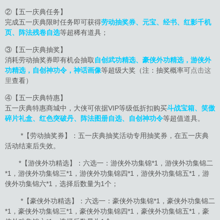
②【五一庆典任务】
完成五一庆典限时任务即可获得
劳动抽奖券
、元宝、经书、红影千机
页、阵法残卷自选
等超稀有道具；
③【五一庆典抽奖】
消耗劳动抽奖券即有机会抽取
自创武功精选、豪侠外功精选，游侠外
功精选，自创神功令，神话画像
等超级大奖（注：抽奖概率可
点击这
里
查看）
④【五一庆典特惠】
五一庆典特惠商城中，大侠可依据VIP等级低折扣购买
斗战宝箱、笑傲
碎片礼盒、红色突破丹、阵法图册自选、自创神功令
等超值道具。
*【劳动抽奖券】：五一庆典抽奖活动专用抽奖券，在五一庆典
活动结束后失效。
*【游侠外功精选】：六选一：游侠外功集锦*1，游侠外功集锦二
*1，游侠外功集锦三*1，游侠外功集锦四*1，游侠外功集锦五*1，游
侠外功集锦六*1，选择后数量为1个；
*【豪侠外功精选】：六选一：豪侠外功集锦*1，豪侠外功集锦二
*1，豪侠外功集锦三*1，豪侠外功集锦四*1，豪侠外功集锦五*1，豪