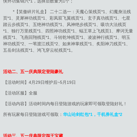
侠外功集锦六*1，选择后数量为1个；
*【笑傲碎片礼盒】 二十二选一：天魔心策残页*1、幻魔身法残
页*1、灵犀神功残页*1、彩凤双飞翼残页*1、玄子真功残页*1、七星
踏云步残页*1、五绝神功残页*1、风神绝步残页*1、吸功大法残页
*1、独行万里残页*1、四照神功残页*1、蝠王草上飞残页1、摩诃无量
残页*1、飞燕回翔残页*1、斗转乾坤残页*1、凌波神行残页*1、明玉
神功残页*2、一苇渡江残页*2、如来神掌残页*1、炙阳神刀残页*1、
五岳剑法残页*1、鸿飞穿云杖残页*1。
活动二、五一庆典限定登陆豪礼
【活动时间】4月29日维护后~5月19日
【活动区服】全服
【活动内容】活动时间内每日登陆游戏的玩家即可领取登陆好礼！
所有玩家每日登陆游戏可领取：
华山论剑红包*1，千机券礼盒*2
活动三、五一庆典限定闯王宝藏