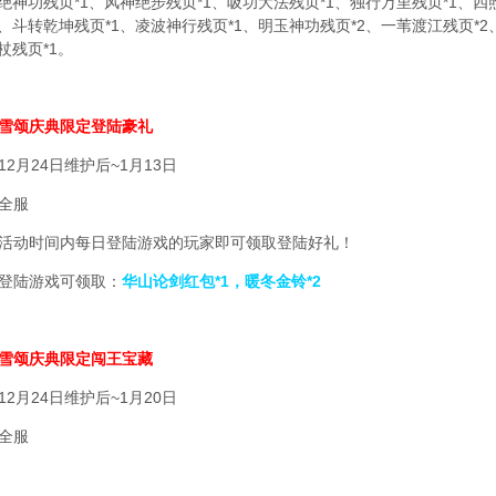
五绝神功残页*1、风神绝步残页*1、吸功大法残页*1、独行万里残页*1、四
1、斗转乾坤残页*1、凌波神行残页*1、明玉神功残页*2、一苇渡江残页*
杖残页*1。
雪颂庆典限定登陆豪礼
2月24日维护后~1月13日
全服
活动时间内每日登陆游戏的玩家即可领取登陆好礼！
登陆游戏可领取：
华山论剑红包*1，暖冬金铃*2
雪颂庆典限定闯王宝藏
2月24日维护后~1月20日
全服