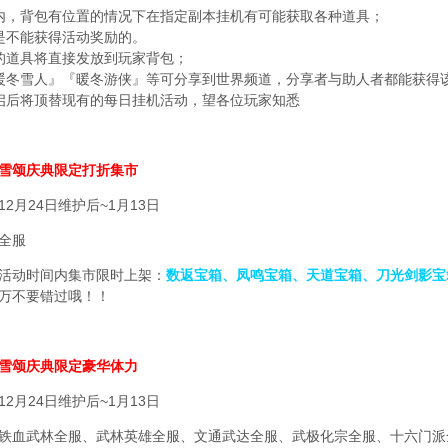
内，背包有位置的情况下在指定副本挂机有可能获取各种道具；
是不能获得活动奖励的。
的道具将直接发放到玩家背包；
暖冬雪人』『暖冬游侠』等可分享到世界频道，分享者与助人者都能获得
启后将顶替现有的每日挂机活动，望各位玩家知悉
雪颂庆典限定打折集市
2月24日维护后~1月13日
全服
活动时间内集市限时上架：
数返宝箱、凤鸣宝箱、天道宝箱、刀光剑影宝
万不要错过哦！！
雪颂庆典限定豪华体力
2月24日维护后~1月13日
铁血武林全服、武林英雄全服、文通武达全服、武极化宗全服、十六门派