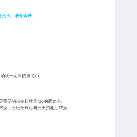
冬贺卡、暖冬金铃
消耗一定量的腾龙币;
:
需要的总秘籍数量*20的腾龙令;
转换，三出招只可与三出招相互转换;