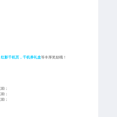
，红影千机页，千机券礼盒
等丰厚奖励哦！
奖励；
奖励；
奖励；