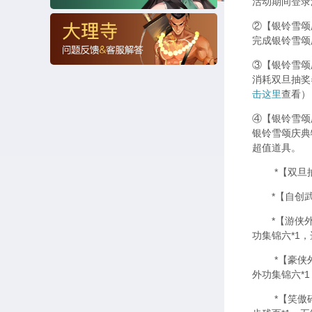
活动期间登录
②【银铃雪颂
完成银铃雪颂
③【银铃雪颂
消耗双旦抽奖
击这里
查看）
④【银铃雪颂
银铃雪颂庆典
超值道具。
*【双旦抽
*【自创武功
*【游侠外功
功集锦六*1
*【豪侠外功
外功集锦六*
*【笑傲碎片