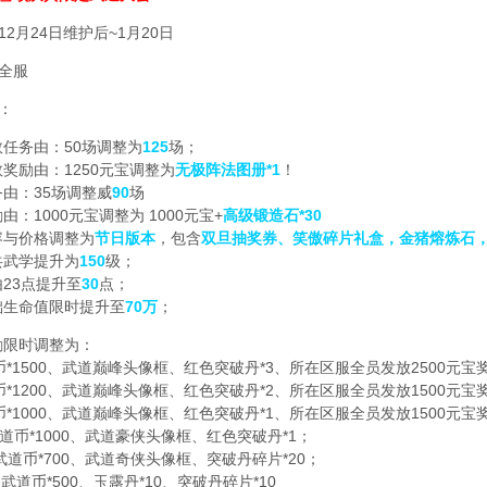
2月24日维护后~1月20日
全服
：
数任务由：50场调整为
125
场；
数奖励由：1250元宝调整为
无极阵法图册*1
！
务由：35场调整威
90
场
由：1000元宝调整为 1000元宝+
高级锻造石*30
容与价格调整为
节日版本
，包含
双旦抽奖券、笑傲碎片礼盒，金猪熔炼石
共武学提升为
150
级；
由23点提升至
30
点；
础生命值限时提升至
70万
；
励限时调整为：
币*1500、武道巅峰头像框、红色突破丹*3、所在区服全员发放2500元宝
币*1200、武道巅峰头像框、红色突破丹*2、所在区服全员发放1500元宝
币*1000、武道巅峰头像框、红色突破丹*1、所在区服全员发放1500元宝
武道币*1000、武道豪侠头像框、红色突破丹*1；
：武道币*700、武道奇侠头像框、突破丹碎片*20；
：武道币*500、玉露丹*10、突破丹碎片*10