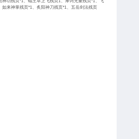
照神功残页*1、蝠王草上飞残页1、摩诃无量残页*1、飞
2、如来神掌残页*1、炙阳神刀残页*1、五岳剑法残页