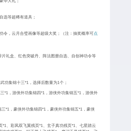
豪华大礼；
自选等超稀有道具；
功令，云月合璧画像等超级大奖；（注：抽奖概率可
点
碎片礼盒、红色突破丹、阵法图册自选、自创神功令等
武功集锦十三*1，选择后数量为1个；
*1，游侠外功集锦四*1，游侠外功集锦五*1，游侠外
*1，豪侠外功集锦四*1，豪侠外功集锦五*1，豪侠
*1、彩凤双飞翼残页*1、玄子真功残页*1、七星踏云