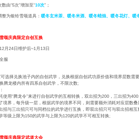
数由“5次”增加至“
10次
”；
调整为银铃雪颂道具：
暖冬玄米茶、暖冬米酒、暖冬蜡烛、暖冬花灯、暖
雪颂庆典限定自创互换
2月24日维护后~1月13日
全服
家可选择兑换池子内的自创武学，兑换根据自创武功原价值和境界层数需要
换腾龙楼内所有四系自创武学，不限次数;
：
耗使用“腾龙令”来进行自创武学的互相转换，双出招为200，三出招为400
级了境界，每升级一层，根据武学的境界不同，则需要额外消耗对应层数叠层
双出招与三出招只可与同档位的武学进行互换，即双出招只可与双出招相互
学等级上限为150的武学与上限为120的武学不可相互转换;
雪颂庆典限定武道大会