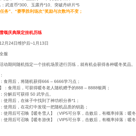
0名：武道币*300、玉露丹*10、突破丹碎片*5
每日任务”、“赛季胜利场次”奖励与次数均不变；
雪颂庆典限定挂机历练
2月24日维护后~1月13日
全服
活动期间随机指定一个挂机场景进行历练，就有机会获得各种暖冬奖品。
：
食用后，将随机获得666 – 6666学习点；
：食用后，可获得暖冬老人随机赠予的888 – 8888银两；
：分解后可获得 50 武学点。
：使用后，在袜子中找到了神功积分券*1；
：使用后，在花灯中发现一把随机品质的钥匙；
：使用后可召唤【暖冬雪人】（VIP5可分享，击败后，有概率掉落：暖
：使用后可召唤【暖冬游侠】（VIP5可分享，击败后，有概率掉落：暖
注】