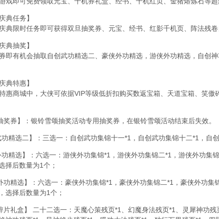
游戏即可免费领取元宝、千机券礼盒、经书、千机红页、金猪熔炼石等超
庆典任务】
庆典限时任务即可获得双旦抽奖券、元宝、经书、红影千机页、阵法残卷
庆典抽奖】
券即有机会抽取自创武功精选二、豪侠外功精选，游侠外功精选，自创神
庆典特惠】
特惠商城中，大侠可依据VIP等级低折扣购买数返宝箱、天道宝箱、笑傲
奖券】：银铃雪颂抽奖活动专用抽奖券，在银铃雪颂活动结束后失效。
精选二】：三选一：自创武功集锦十一*1，自创武功集锦十二*1，自创
精选】：六选一：游侠外功集锦*1，游侠外功集锦二*1，游侠外功集锦三
，选择后数量为1个；
精选】：六选一：豪侠外功集锦*1，豪侠外功集锦二*1，豪侠外功集锦三
1，选择后数量为1个；
礼盒】 二十二选一：天魔心策残页*1、幻魔身法残页*1、灵犀神功残页