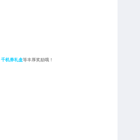
，千机券礼盒
等丰厚奖励哦！