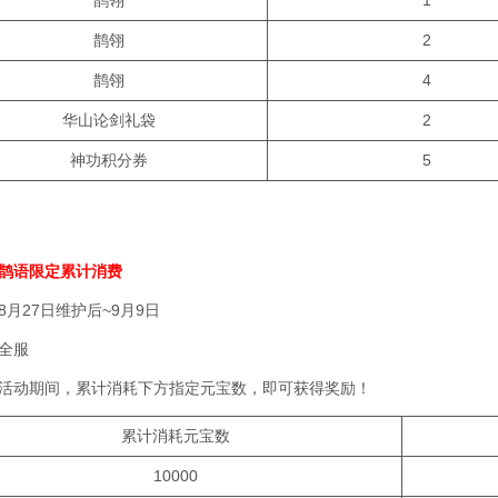
鹊翎
1
鹊翎
2
鹊翎
4
华山论剑礼袋
2
神功积分券
5
鹊语限定累计消费
月27日维护后~9月9日
全服
活动期间，累计消耗下方指定元宝数，即可获得奖励！
累计消耗元宝数
10000