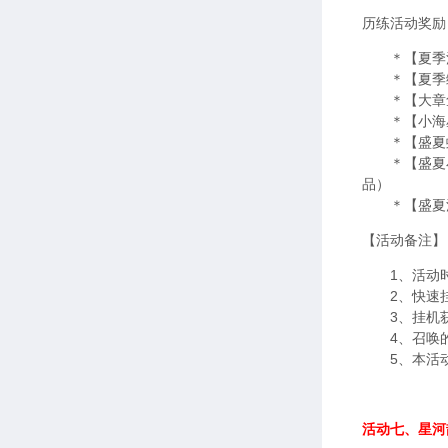
历练活动奖励
＊【夏季消暑
＊【夏季绿豆
＊【大章鱼
＊【小海星
＊【盛夏蚊
＊【盛夏小杨
品）
＊【盛夏清酒
【活动备注】
1、活动时
2、快速挂
3、挂机获
4、召唤的
5、本活动
活动七、星河