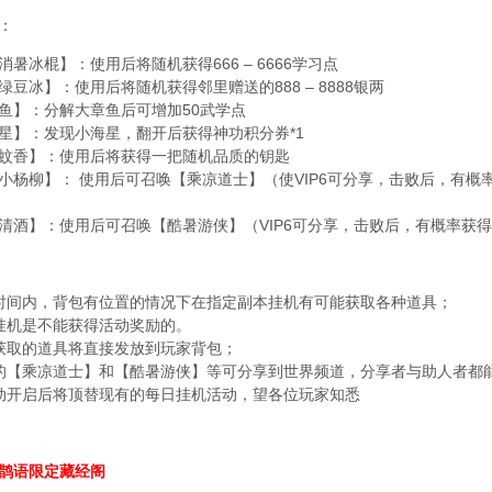
：
冰棍】：使用后将随机获得666 – 6666学习点
冰】：使用后将随机获得邻里赠送的888 – 8888银两
】：分解大章鱼后可增加50武学点
】：发现小海星，翻开后获得神功积分券*1
香】：使用后将获得一把随机品质的钥匙
柳】： 使用后可召唤【乘凉道士】（使VIP6可分享，击败后，有概
】：使用后可召唤【酷暑游侠】（VIP6可分享，击败后，有概率获得
间内，背包有位置的情况下在指定副本挂机有可能获取各种道具；
机是不能获得活动奖励的。
取的道具将直接发放到玩家背包；
【乘凉道士】和【酷暑游侠】等可分享到世界频道，分享者与助人者都
开启后将顶替现有的每日挂机活动，望各位玩家知悉
鹊语限定藏经阁