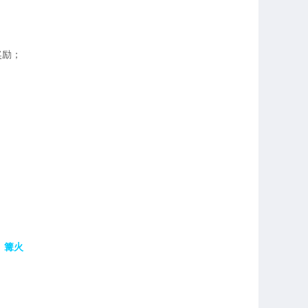
奖励；
、篝火