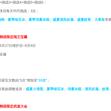
2<挑战3<挑战4<挑战5<挑战6；
位侠侣每天均可挑战：3次；
鹊翎、夏季绿豆冰、夏季消暑冰棍、盛夏清风折扇、盛夏蚊香、大章鱼
等
鹊语限定闯王宝藏
月27日维护后~9月9日
全服
次数由“5次”增加至“
10次
”；
奖励调整道具：
盛夏小清莲、夏季绿豆冰、消暑冰棍、清风折扇、蚊香
鹊语限定武道大会