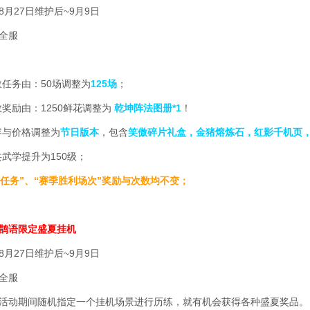
月27日维护后~9月9日
全服
数任务由：50场调整为
125场
；
数奖励由：1250鲜花调整为
乾坤阵法图册*1
！
容与价格调整为
节日版本
，包含
笑傲碎片礼盒，金猪熔炼石，红影千机页
共武学提升为150级；
每日任务”、“赛季胜利场次”奖励与次数均不变；
鹊语限定盛夏挂机
月27日维护后~9月9日
全服
活动期间随机指定一个挂机场景进行历练，就有机会获得各种盛夏奖品。