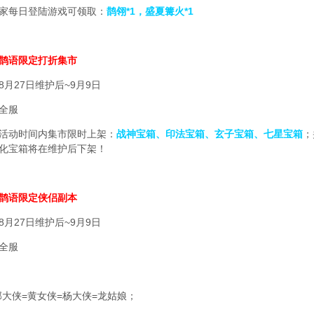
每日登陆游戏可领取：
鹊翎*1，盛夏篝火*1
鹊语限定打折集市
月27日维护后~9月9日
全服
活动时间内集市限时上架：
战神宝箱、印法宝箱、玄子宝箱、七星宝箱
；
化宝箱将在维护后下架！
鹊语限定侠侣副本
月27日维护后~9月9日
全服
郭大侠=黄女侠=杨大侠=龙姑娘；