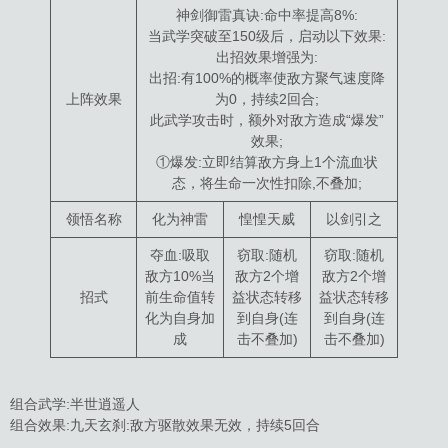
神剑御雷真诀:命中率提高8%:
当武学突破至150级后，启动以下效果:
出招效果增强为:
出招:有100%的概率使敌方聚气速度降
上阵效果
为0，持续2回合;
此武学攻击时，额外对敌方造成“爆发”
效果;
①爆发:立即结算敌方身上1个流血状
态，将生命一次性扣除,不叠加;
领悟名称
化为神雷
惶惶天威
以剑引之
夺血:吸取
窃取:随机
窃取:随机
敌方10%当
敌方2个增
敌方2个增
招式
前生命值转
益状态转移
益状态转移
化为自身加
到自身(连
到自身(连
成
击不叠加)
击不叠加)
组合武学:半世逍遥人
组合效果:九天玄刹:敌方驱散效果无效，持续5回合