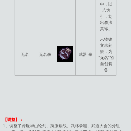
中，以
爪为
引，划
出拳法
真谛。
未铸铭
文未刻
痕，为
无名
无名拳
武器-拳
“无名”的
自创装
备
【调整】：
1、调整了跨服华山论剑、跨服帮战、武林争霸、武道大会的分组：