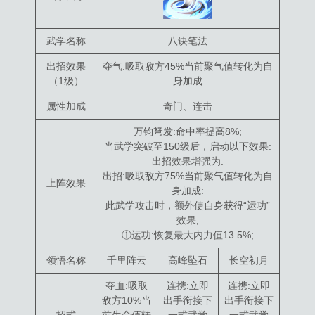
武学名称
八诀笔法
出招效果
夺气:吸取敌方45%当前聚气值转化为自
（1级）
身加成
属性加成
奇门、连击
万钧弩发:命中率提高8%;
当武学突破至150级后，启动以下效果:
出招效果增强为:
出招:吸取敌方75%当前聚气值转化为自
上阵效果
身加成:
此武学攻击时，额外使自身获得“运功”
效果;
①运功:恢复最大内力值13.5%;
领悟名称
千里阵云
高峰坠石
长空初月
夺血:吸取
连携:立即
连携:立即
敌方10%当
出手衔接下
出手衔接下