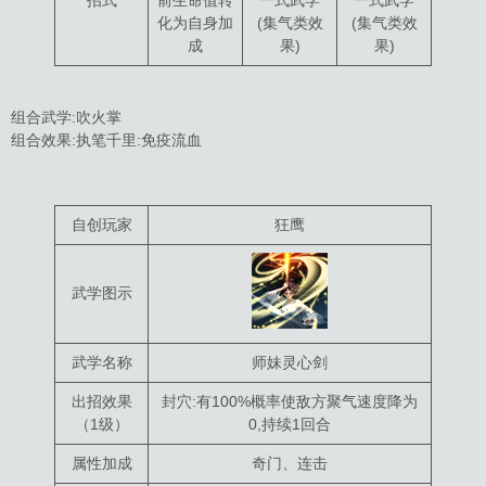
招式
前生命值转
一式武学
一式武学
化为自身加
(集气类效
(集气类效
成
果)
果)
组合武学:吹火掌
组合效果:执笔千里:免疫流血
自创玩家
狂鹰
武学图示
武学名称
师妹灵心剑
出招效果
封穴:有100%概率使敌方聚气速度降为
（1级）
0,持续1回合
属性加成
奇门、连击