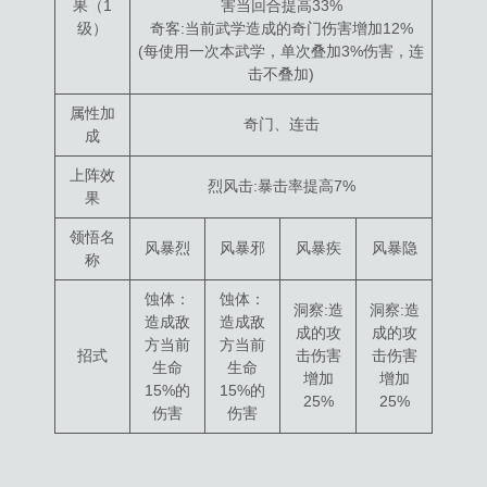
果（1
害当回合提高33%
级）
奇客:当前武学造成的奇门伤害增加12%
(每使用一次本武学，单次叠加3%伤害，连
击不叠加)
属性加
奇门、连击
成
上阵效
烈风击:暴击率提高7%
果
领悟名
风暴烈
风暴邪
风暴疾
风暴隐
称
蚀体：
蚀体：
洞察:造
洞察:造
造成敌
造成敌
成的攻
成的攻
方当前
方当前
招式
击伤害
击伤害
生命
生命
增加
增加
15%的
15%的
25%
25%
伤害
伤害