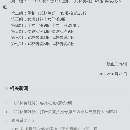
第一组：IOS1服-双平台1服-重制（武林英雄）48服-再战武林
服；
第二组：重制（武林英雄）49服-文武25服；
第三组：武极1服-十六门派8服；
第四组：十六门派9服-十六门派29服；
第五组：仗剑江湖1服-仗剑江湖9服；
第六组：武林传说1服-武林传说4服；
第七组：武林传说5服-武林传说7服；
铁血工作铺
2025年6月24日
相关新闻
《武林英雄传》各类礼包领取说明
《武林英雄传》打击首充折扣号第三方非法充值行为的声明
阵法系统介绍
2026年暑期限定盛会活动《星光夏夜》（第二周）