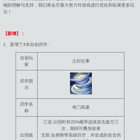
铺的理解与支持，我们将会尽最大努力对游戏进行优化和拓展更多玩
法！
【新增】：
1、新增了4本自创武学：
自创玩
尘封往事
家
武学图
示
武学名
奇门风暴
称
三连:出招时有25%概率连续攻击敌方三
次，期间可叠加效果
出招效
无双:自身附带高级目空，并造成的攻击伤