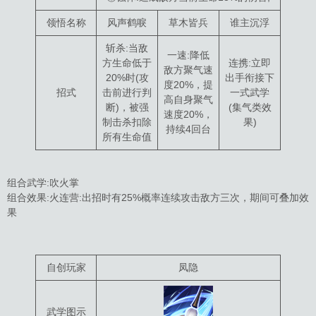
领悟名称
风声鹤唳
草木皆兵
谁主沉浮
斩杀:当敌
一速:降低
方生命低于
连携:立即
敌方聚气速
20%时(攻
出手衔接下
度20%，提
招式
击前进行判
一式武学
高自身聚气
断)，被强
(集气类效
速度20%，
制击杀扣除
果)
持续4回台
所有生命值
组合武学:吹火掌
组合效果:火连营:出招时有25%概率连续攻击敌方三次，期间可叠加效
果
自创玩家
凤隐
武学图示