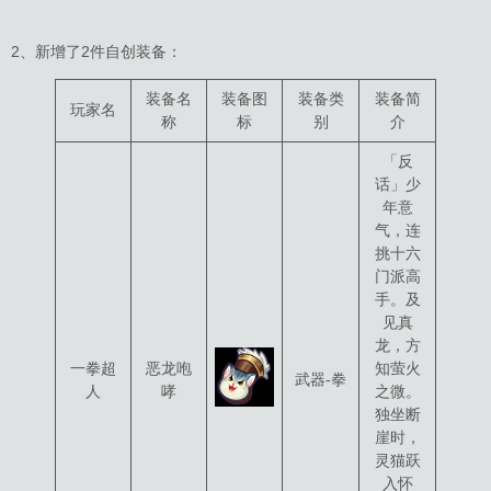
2、新增了2件自创装备：
装备名
装备图
装备类
装备简
玩家名
称
标
别
介
「反
话」少
年意
气，连
挑十六
门派高
手。及
见真
龙，方
一拳超
恶龙咆
知萤火
武器-拳
人
哮
之微。
独坐断
崖时，
灵猫跃
入怀